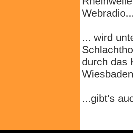
Rheinwelle
Webradio..
... wird un
Schlachth
durch das 
Wiesbaden.
...gibt's a