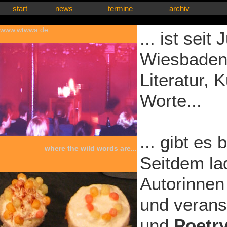
start
news
termine
archiv
www.wtwwa.de
... ist seit
Wiesbadene
Literatur, 
Worte...
... gibt es 
where the wild words are...
Seitdem la
Autorinne
und verans
und
Poetr