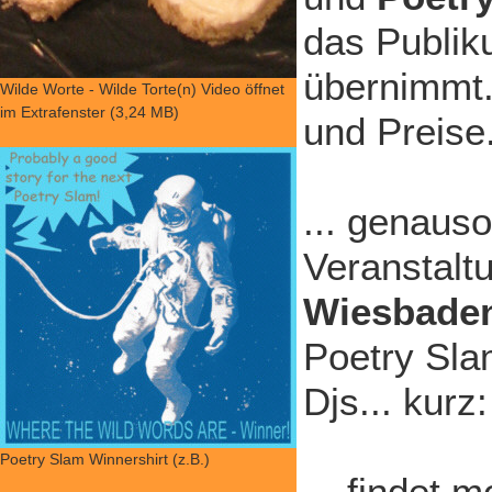
das Publik
übernimmt
Wilde Worte - Wilde Torte(n) Video öffnet
im Extrafenster (3,24 MB)
und Preise.
... genauso
Veranstaltu
Wiesbade
Poetry Sla
Djs... kurz
Poetry Slam Winnershirt (z.B.)
... findet m