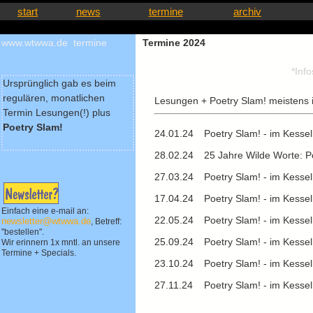
start
news
termine
archiv
www.wtwwa.de termine
Termine 2024
*Inf
Ursprünglich gab es beim
regulären, monatlichen
Lesungen + Poetry Slam! meistens 
Termin Lesungen(!) plus
Poetry Slam!
24.01.24
Poetry Slam! - im Kessel
28.02.24
25 Jahre Wilde Worte: P
27.03.24
Poetry Slam! - im Kesse
17.04.24
Poetry Slam! - im Kesse
Einfach eine e-mail an:
22.05.24
Poetry Slam! - im Kesse
newsletter@wtwwa.de
, Betreff:
"bestellen".
25.09.24
Poetry Slam! - im Kesse
Wir erinnern 1x mntl. an unsere
Termine + Specials.
23.10.24
Poetry Slam! - im Kesse
27.11.24
Poetry Slam! - im Kesse