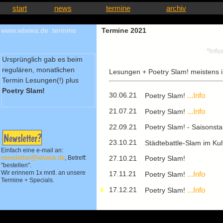
start
news
termine
archiv
www.wtwwa.de termine
Termine 2021
*Info
Ursprünglich gab es beim
regulären, monatlichen
Lesungen + Poetry Slam! meistens 
Termin Lesungen(!) plus
Poetry Slam!
30.06.21
...Info
Poetry Slam!
21.07.21
...Info
Poetry Slam!
22.09.21
Poetry Slam! - Saisonstar
23.10.21
Städtebattle-Slam im Kul
Einfach eine e-mail an:
27.10.21
Poetry Slam!
newsletter@wtwwa.de
, Betreff:
"bestellen".
Wir erinnern 1x mntl. an unsere
17.11.21
...Info
Poetry Slam!
Termine + Specials.
17.12.21
...Info
Poetry Slam!