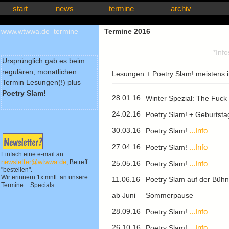
start
news
termine
archiv
www.wtwwa.de termine
Termine 2016
*Inf
Ursprünglich gab es beim
regulären, monatlichen
Lesungen + Poetry Slam! meistens 
Termin Lesungen(!) plus
Poetry Slam!
28.01.16
Winter Spezial: The Fuck
24.02.16
Poetry Slam! + Geburtsta
30.03.16
...Info
Poetry Slam!
27.04.16
...Info
Poetry Slam!
Einfach eine e-mail an:
newsletter@wtwwa.de
, Betreff:
25.05.16
...Info
Poetry Slam!
"bestellen".
Wir erinnern 1x mntl. an unsere
11.06.16
Poetry Slam auf der Bühn
Termine + Specials.
ab Juni
Sommerpause
28.09.16
...Info
Poetry Slam!
26.10.16
...Info
Poetry Slam!