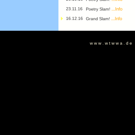
23.11.16
...Info
Poetry Slam!
16.12.16
...Info
Grand Slam!
w w w . w t w w a . d