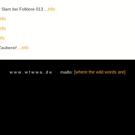
...info
 Slam bei Folklore 013
info
info
nfo
...info
Zauberei!
w w w . w t w w a . d e mailto:
[where the wild words are]