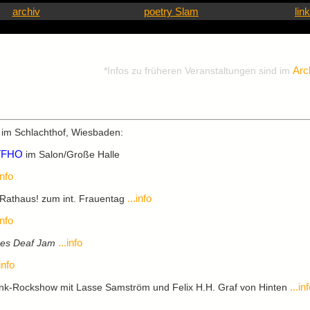
archiv
poetry Slam
lin
Arc
*Infos zu früheren Veranstaltungen sind im
 im Schlachthof, Wiesbaden:
TFHO
im Salon/Große Halle
info
...info
 Rathaus! zum int. Frauentag
info
...info
es Deaf Jam
.info
...in
nk-Rockshow mit Lasse Samström und Felix H.H. Graf von Hinten