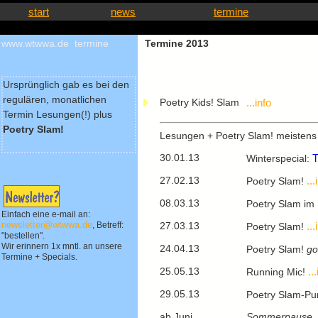
start
news
termine
www.wtwwa.de termine
Termine 2013
Ursprünglich gab es bei den
regulären, monatlichen
Poetry Kids! Slam
...info
Termin Lesungen(!) plus
Poetry Slam!
Lesungen + Poetry Slam! meistens
30.01.13
Winterspecial:
27.02.13
...
Poetry Slam!
08.03.13
Poetry Slam im
Einfach eine e-mail an:
27.03.13
...
newsletter@wtwwa.de
, Betreff:
Poetry Slam!
"bestellen".
Wir erinnern 1x mntl. an unsere
24.04.13
Poetry Slam!
go
Termine + Specials.
25.05.13
..
Running Mic!
29.05.13
Poetry Slam-Pu
ab Juni
Sommerpause