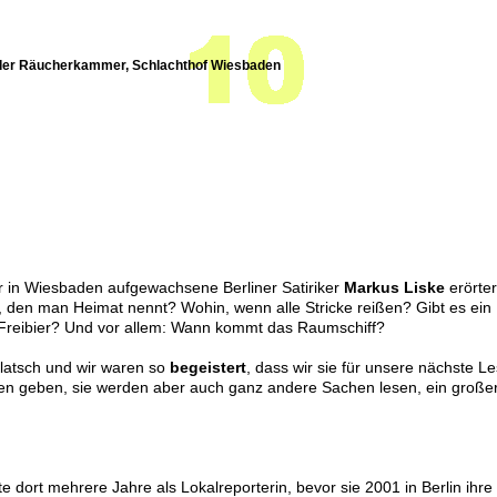
der Räucherkammer, Schlachthof Wiesbaden
 in Wiesbaden aufgewachsene Berliner Satiriker
Markus Liske
erörter
t, den man Heimat nennt? Wohin, wenn alle Stricke reißen? Gibt es e
 Freibier? Und vor allem: Wann kommt das Raumschiff?
Klatsch und wir waren so
begeistert
, dass wir sie für unsere nächste L
en geben, sie werden aber auch ganz andere Sachen lesen, ein großer
 dort mehrere Jahre als Lokalreporterin, bevor sie 2001 in Berlin ih