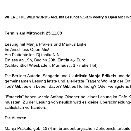
WHERE THE WILD WORDS ARE mit Lesungen, Slam Poetry & Open Mic! in 
Termin am Mittwoch 25.11.09
Lesung mit Manja Präkels und Markus Liske
Im Anschluss Open Mic!
Am Plattenteller: Dj tbafkaN.N.
Einlass ab 19h, Beginn 20h, Eintritt 4,- Euro
(Schlachthof Wiesbaden, Murnaustr. 1 - nähe Hbf)
Die Berliner Autorin, Sängerin und Ukulelistin
Manja Präkels
und der
gemeinsamen Lesung letzte und allerletzte Fragen: Wo liegt der Or
Tod? Gibt es ein Leben davor? Gibt es Hoffnung? Oder wenigstens
"Entdeckt" haben wir sie Anfang Oktober bei einer Lesung im Cafe 
mussten. Zu der Lesung von neulich wird es kleine Überschneidung
schließlich vorhanden.
Die Autoren:
Manja Präkels, geb. 1974 im brandenburgischen Zehdenick, arbeitete