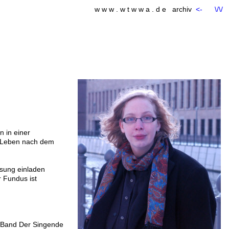
w w w . w t w w a . d e archiv
<-
\/\/
n in einer
in Leben nach dem
esung einladen
 Fundus ist
re Band Der Singende