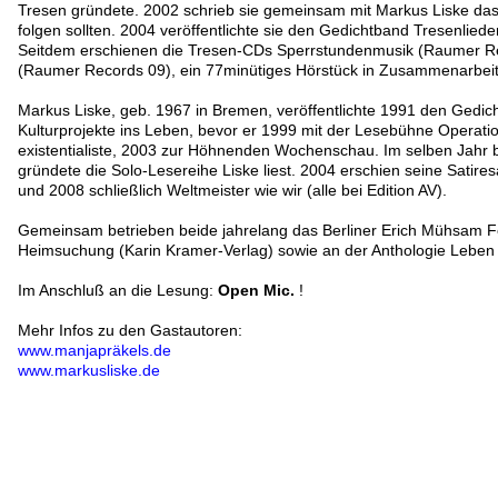
Tresen gründete. 2002 schrieb sie gemeinsam mit Markus Liske da
folgen sollten. 2004 veröffentlichte sie den Gedichtband Tresenliede
Seitdem erschienen die Tresen-CDs Sperrstundenmusik (Raumer Rec
(Raumer Records 09), ein 77minütiges Hörstück in Zusammenarbeit
Markus Liske, geb. 1967 in Bremen, veröffentlichte 1991 den Gedicht
Kulturprojekte ins Leben, bevor er 1999 mit der Lesebühne Operation
existentialiste, 2003 zur Höhnenden Wochenschau. Im selben Jahr 
gründete die Solo-Lesereihe Liske liest. 2004 erschien seine Satir
und 2008 schließlich Weltmeister wie wir (alle bei Edition AV).
Gemeinsam betrieben beide jahrelang das Berliner Erich Mühsam Fes
Heimsuchung (Karin Kramer-Verlag) sowie an der Anthologie Leben o
Im Anschluß an die Lesung:
Open Mic.
!
Mehr Infos zu den Gastautoren:
www.manjapräkels.de
www.markusliske.de