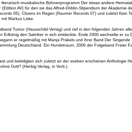
s literarisch-musikalische Bühnenprogramm Der etwas andere Heimata
r (Edition AV) für den sie das Alfred-Döblin-Stipendium der Akademie de
ords 05), Clowns im Regen (Raumer Records 07) und zuletzt Kein Te
 mit Markus Liske.
band Tumor (Hausschild-Verlag) und rief in den folgenden Jahren aller
 Erlkönig den Satiriker in sich entdeckte. Ende 2000 wechselte er zu 
begann er regelmäßig mit Manja Präkels und ihrer Band Der Singende 
esammlung Deutschland. Ein Hundetraum, 2006 der Folgeband Freier Fall
t und beteiligten sich zuletzt an der soeben erschienen Anthologie 
hne Gott? (Herbig-Verlag, in Vorb.).