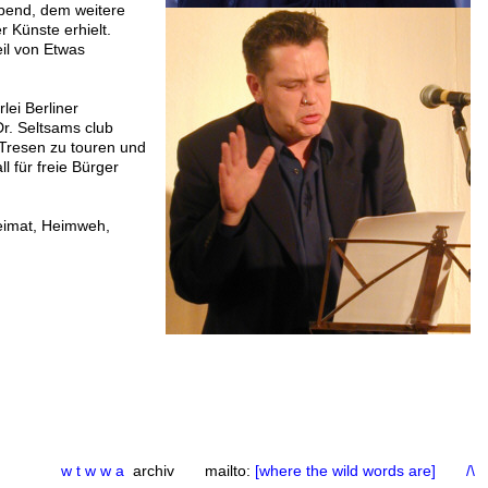
bend, dem weitere
r Künste erhielt.
il von Etwas
lei Berliner
Dr. Seltsams club
Tresen zu touren und
 für freie Bürger
Heimat, Heimweh,
w t w w a
archiv mailto:
[where the wild words are]
/\