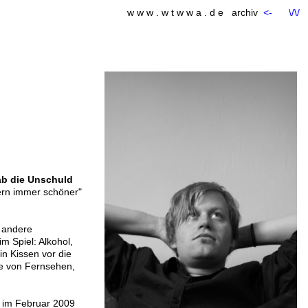
w w w . w t w w a . d e archiv
<-
\/\/
ab die Unschuld
tern immer schöner"
r andere
m Spiel: Alkohol,
in Kissen vor die
le von Fernsehen,
t im Februar 2009