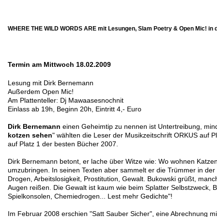
WHERE THE WILD WORDS ARE mit Lesungen, Slam Poetry & Open Mic! in 
Termin am Mittwoch 18.02.2009
Lesung mit Dirk Bernemann
Außerdem Open Mic!
Am Plattenteller: Dj Mawaasesnochnit
Einlass ab 19h, Beginn 20h, Eintritt 4,- Euro
Dirk Bernemann
einen Geheimtip zu nennen ist Untertreibung, mind
kotzen sehen
" wählten die Leser der Musikzeitschrift ORKUS auf 
auf Platz 1 der besten Bücher 2007.
Dirk Bernemann betont, er lache über Witze wie: Wo wohnen Katzen
umzubringen. In seinen Texten aber sammelt er die Trümmer in der di
Drogen, Arbeitslosigkeit, Prostitution, Gewalt. Bukowski grüßt, ma
Augen reißen. Die Gewalt ist kaum wie beim Splatter Selbstzweck, B
Spielkonsolen, Chemiedrogen... Lest mehr Gedichte"!
Im Februar 2008 erschien "Satt Sauber Sicher", eine Abrechnung mi