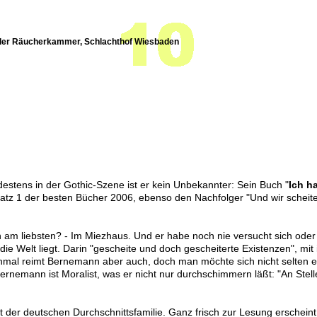
der Räucherkammer, Schlachthof Wiesbaden
estens in der Gothic-Szene ist er kein Unbekannter: Sein Buch "
Ich h
Platz 1 der besten Bücher 2006, ebenso den Nachfolger "Und wir schei
 am liebsten? - Im Miezhaus. Und er habe noch nie versucht sich ode
e Welt liegt. Darin "gescheite und doch gescheiterte Existenzen", mit i
nchmal reimt Bernemann aber auch, doch man möchte sich nicht selten e
ernemann ist Moralist, was er nicht nur durchschimmern läßt: "An Stel
t der deutschen Durchschnittsfamilie. Ganz frisch zur Lesung erschein