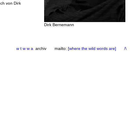
uch von Dirk
Dirk Bernemann
w t w w a
archiv mailto:
[where the wild words are]
/\